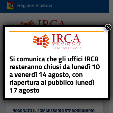
Vai ai contenuti
Vai al menu di navigazione
Vai al footer
Attiva / disattiva la navigazione
×
Home
/
2026
/
Febbraio
Si comunica che gli uffici IRCA
resteranno chiusi da lunedì 10
Mese:
Febbraio 2026
a venerdì 14 agosto, con
riapertura al pubblico lunedì
Pagina 1 di 1
17 agosto
10 FEBBRAIO 2026
NOMINATO IL COMMISSARIO STRAORDINARIO