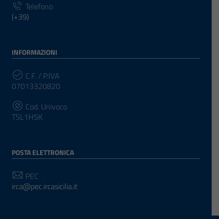
Telefono
(+39)
INFORMAZIONI
C.F. / P.IVA
07013320820
Cod. Univoco
TSL1H5K
POSTA ELETTRONICA
PEC
irca@pec.ircasicilia.it