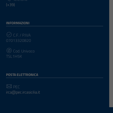
(+39)
INFORMAZIONI
C.F. / P.IVA
07013320820
Cod. Univoco
TSL1H5K
POSTA ELETTRONICA
PEC
irca@pec.ircasicilia.it
SEGUICI SU