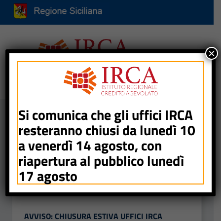
Vai ai contenuti
Vai al menu di navigazione
Vai al footer
Attiva / disattiva la navigazione
×
Home
/
Maricetta Quattrocchi
Si comunica che gli uffici IRCA
resteranno chiusi da lunedì 10
Autore:
Maricetta Quattrocchi
a venerdì 14 agosto, con
riapertura al pubblico lunedì
Pagina 1 di 1
17 agosto
7 AGOSTO 2026
AVVISO: CHIUSURA ESTIVA UFFICI IRCA