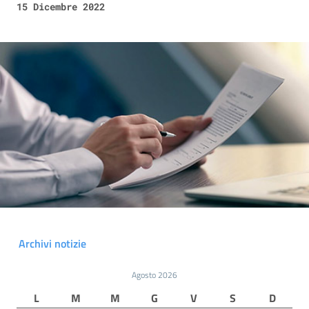
15 Dicembre 2022
Archivi notizie
Agosto 2026
L
M
M
G
V
S
D