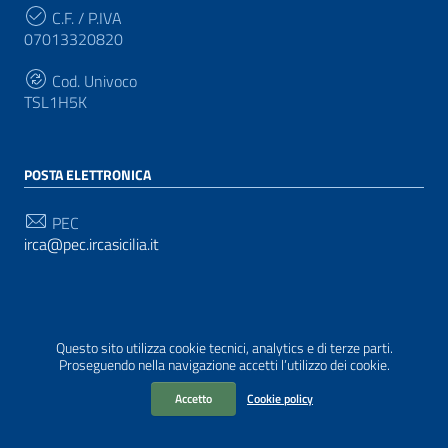
C.F. / P.IVA
07013320820
Cod. Univoco
TSL1H5K
POSTA ELETTRONICA
PEC
irca@pec.ircasicilia.it
SEGUICI SU
Questo sito utilizza cookie tecnici, analytics e di terze parti.
Sezione Link Utili
Realizzato con
WordPress
|
Tema grafico
ItaliaWP2
Proseguendo nella navigazione accetti l’utilizzo dei cookie.
| Basato sul
Prototipo per siti PA di AgID
Accetto
Cookie policy