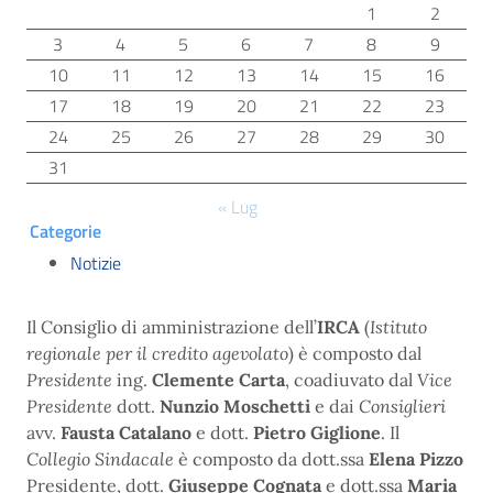
1
2
3
4
5
6
7
8
9
10
11
12
13
14
15
16
17
18
19
20
21
22
23
24
25
26
27
28
29
30
31
« Lug
Categorie
Notizie
Il Consiglio di amministrazione dell’
IRCA
(
Istituto
regionale per il credito agevolato
) è composto dal
Presidente
ing.
Clemente Carta
, coadiuvato dal
Vice
Presidente
dott.
Nunzio Moschetti
e dai
Consiglieri
avv.
Fausta Catalano
e dott.
Pietro Giglione
. Il
Collegio Sindacale
è composto da dott.ssa
Elena Pizzo
Presidente, dott.
Giuseppe Cognata
e dott.ssa
Maria